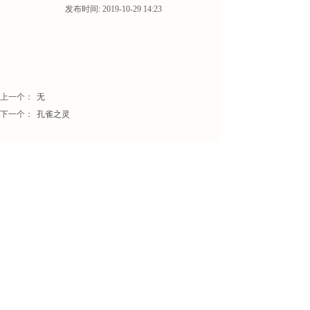
发布时间: 2019-10-29 14:23
上一个：
无
下一个：
孔雀之灵
13990021601
服务热线： 万先生
公司微信：SjF1124267971
公
司地址
：自流井区一品湾居委会19栋2-
6-12号